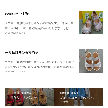
お知らせです👣
天文館「健康靴のオリオン」の福島です。8月14日金
曜日～16日日曜日鹿児島店営業いたします。しば…
2020.08.13 12:48
外反母趾サンダル👣✨
天文館「健康靴のオリオン」の福島です。今日も暑い
🔥☀️ですね〰️強い外反母趾のお客様、足裏の魚の目…
2020.08.07 02:47
2019.05.30 00:45
2019.04.28 07:02
手作りのサンダル👣
ゴルフシューズ用のインソ
ール👣