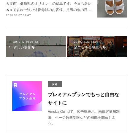
天文館「健康靴のオリオン」の福島です。今日も暑い
🔥☀️ですね〰️強い外反母趾のお客様、足裏の魚の目…
2020.08.07 02:47
2019.12.10 06:13
2019.11.30 13:01
嬉しい変化👣
足フェチ会懇親会👣
PR
プレミアムプランでもっと自由な
サイトに
Ameba Owndで、広告非表示、画像容量無制
限、ページ数無制限などの機能を開放しよ
う。